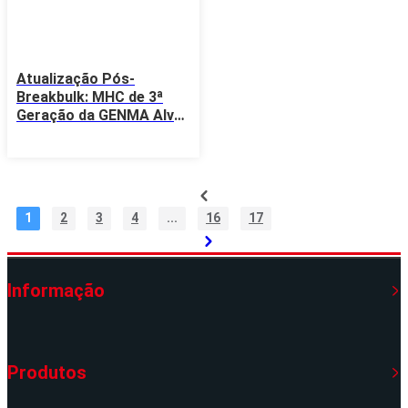
Atualização Pós-
Breakbulk: MHC de 3ª
Geração da GENMA Alvo
de Entrega em 200 Dias
1
2
3
4
...
16
17
Informação
Produtos