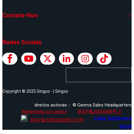
Contate-Nos
Redes Sociais
Copyright © 2025 Singoo - | Singoo
direitos autorais： © Genma Sales Headquarters
Alimentado por singoo
苏ICP备20010439号-2
Links: Rainbowco
苏ICP备32060202001215号
KOCH