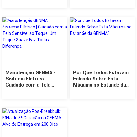
Teste Regularmente,
Negócio Global de Pós-
Mantenha a Confiança
Venda Registra
Crescimento Sustentado
26
25
Jun
Jun
Manutenção GENMA ·
Por Que Todos Estavam
Sistema Elétrico |
Falando Sobre Esta
Cuidado com a Tela
Máquina no Estande da
Sensível ao Toque: Um
GENMA?
Toque Suave Faz Toda a
Diferença
23
Jun