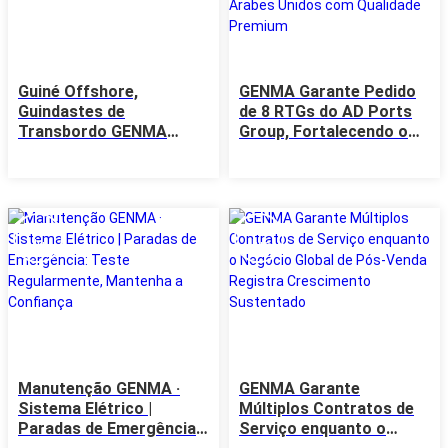
Guiné Offshore,
GENMA Garante Pedido
Guindastes de
de 8 RTGs do AD Ports
Transbordo GENMA
Group, Fortalecendo o
Mantêm os Minerais em
Hub Logístico
Movimento
Estratégico dos
Emirados Árabes Unidos
com Qualidade Premium
01
29
Jul
Jun
Manutenção GENMA ·
GENMA Garante
Sistema Elétrico |
Múltiplos Contratos de
Paradas de Emergência:
Serviço enquanto o