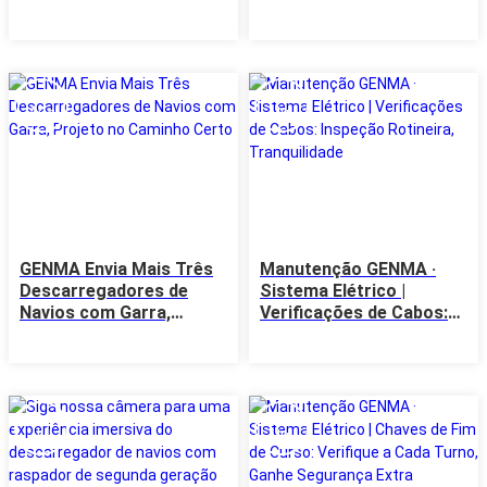
1.800t e 400t
Projeto Turco
03
28
Aug
Jul
GENMA Envia Mais Três
Manutenção GENMA ·
Descarregadores de
Sistema Elétrico |
Navios com Garra,
Verificações de Cabos:
Projeto no Caminho
Inspeção Rotineira,
Certo
Tranquilidade
24
20
Jul
Jul