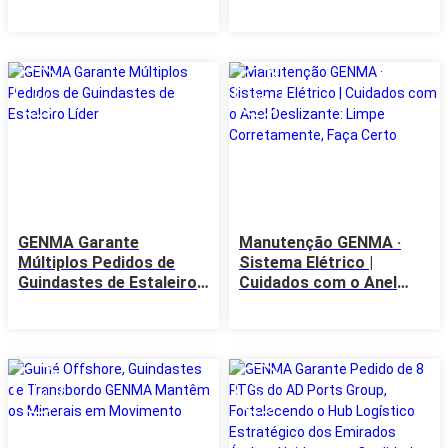
zarpa para o Marrocos,
toneladas para um
injetando novo impulso
Estaleiro Chinês Líder
nas operações verdes e
eficientes do terminal
14
14
Jul
Jul
GENMA Garante
Manutenção GENMA ·
Múltiplos Pedidos de
Sistema Elétrico |
Guindastes de Estaleiro
Cuidados com o Anel
Líder
Deslizante: Limpe
Corretamente, Faça
Certo
14
03
Jul
Jul