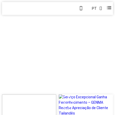
PT
CENTRO DE NOTÍCIAS
Casa
>
Blog
>
Sobre Nós
>
Centro de Mídia
>
Centro de
Notícias
22
06
MAY
Aug