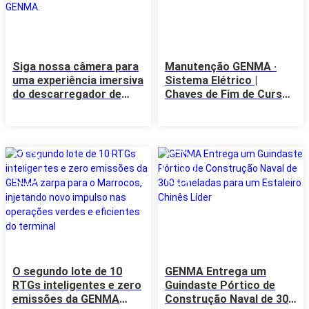
Siga nossa câmera para
Manutenção GENMA ·
uma experiência imersiva
Sistema Elétrico |
do descarregador de
Chaves de Fim de Curso:
navios com raspador de
Verifique a Cada Turno,
segunda geração
Ganhe Segurança Extra
GENMA.
17
15
Jul
Jul
O segundo lote de 10
GENMA Entrega um
RTGs inteligentes e zero
Guindaste Pórtico de
emissões da GENMA
Construção Naval de 300