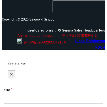
Copyright © 2025 Singoo - | Singoo
direitos autorais： © Genma Sales Headquarters
Alimentado por singoo
苏ICP备20010439号-2
Links: Rainbowco
苏ICP备32060202001215号
KOCH
Contate-Nos
×
Nome
*