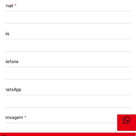
E-mail
*
País
Telefone
WhatsApp
Mensagem
*