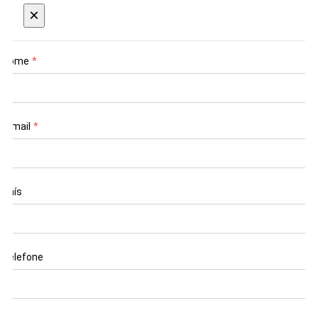
×
Nome
*
E-mail
*
País
Telefone