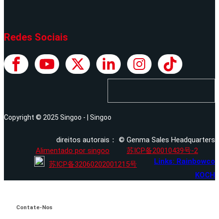
Redes Sociais
Copyright © 2025 Singoo - | Singoo
direitos autorais： © Genma Sales Headquarters
Alimentado por singoo
苏ICP备20010439号-2
Links: Rainbowco
苏ICP备32060202001215号
KOCH
Contate-Nos