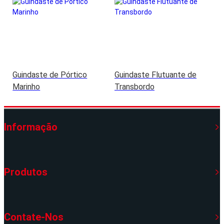
Guindaste de Pórtico
Guindaste Flutuante de
Marinho
Transbordo
Informação
Produtos
Contate-Nos